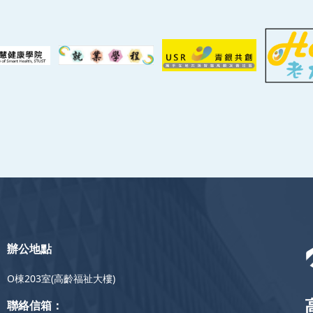
辦公地點
O棟203室(高齡福祉大樓)
聯絡信箱：