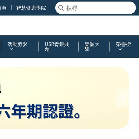
首頁
智慧健康學院
活動剪影
USR青銀共
樂齡大
榮譽榜
創
學