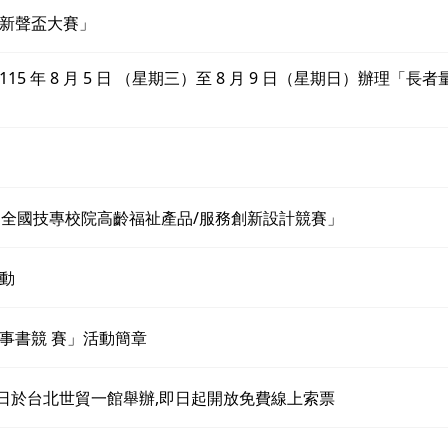
歌新聲盃大賽」
 年 8 月 5 日 （星期三）至 8 月 9 日（星期日）辦理「長
屆全國技專校院高齡福祉產品/服務創新設計競賽」
動
事書競 賽」活動簡章
至9日於台北世貿一館舉辦,即日起開放免費線上索票