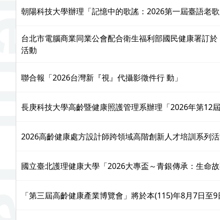
朝陽科技大學辦理「記憶中的歌謠：2026第一屆臺語老
台北市電腦商業同業公會配合衛生福利部國民健康署訂於 115
活動
聯合報「2026台灣新『視』代攝影徵件行 動」
長庚科技大學高齡暨健康照護管理系辦理「2026年第12
2026高齡健康處方設計師跨領域高階創新人才培訓系列活
國立臺北護理健康大學「2026大專盃～青銀傳承：生命故
「第三屆高齡健康產業博覽會」將於本(115)年8月7日