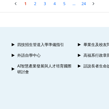
1
2
3
4
5
...
24
四技招生管道入學準備指引
畢業生及校友
外語自學中心
高福系行政章
AI智慧產業發展與人才培育國際
話說長者生命
研討會