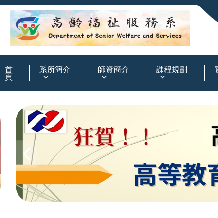
:::
首
系所簡介
師資簡介
課程規劃
頁