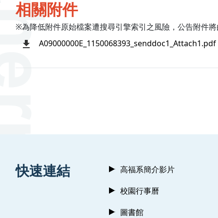
相關附件
※為降低附件原始檔案遭搜尋引擎索引之風險，公告附件將
A09000000E_1150068393_senddoc1_Attach1.pdf
:::
快速連結
高福系簡介影片
校園行事曆
圖書館