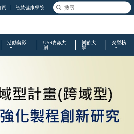
首頁
智慧健康學院
活動剪影
USR青銀共
樂齡大
榮譽榜
創
學