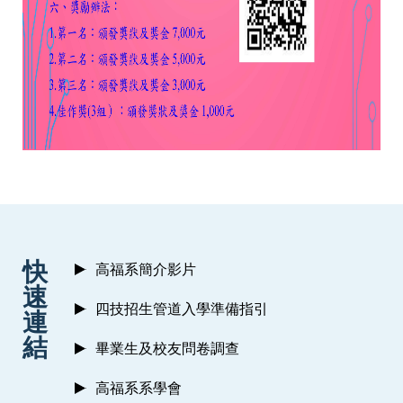
:::
快
高福系簡介影片
速
四技招生管道入學準備指引
連
結
畢業生及校友問卷調查
高福系系學會