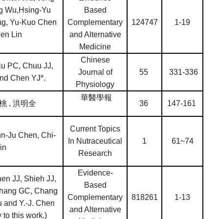
ng Wu,Hsing-Yu
Based
g, Yu-Kuo Chen
Complementary
124747
1-19
en Lin
and Alternative
Medicine
Chinese
iu PC, Chuu JJ,
Journal of
55
331-336
and Chen YJ*.
Physiology
華醫學報
桃
,
洪明全
36
147-161
Current Topics
n-Ju Chen, Chi-
In Nutraceutical
1
61~74
in
Research
Evidence-
n JJ, Shieh JJ,
Based
Chang GC, Chang
Complementary
818261
1-13
u and Y.-J. Chen
and Alternative
 to this work.)