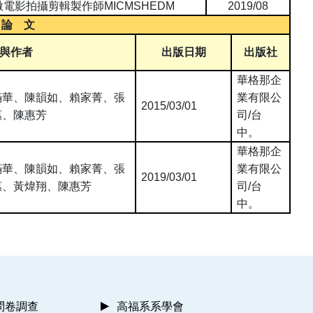
微電影拍攝剪輯製作師
MICMSHEDM
2019/08
 論 文
與作者
出版日期
出版社
華格那企
滿華、陳韻如、賴家菁、張
業有限公
2015/03/01
惠、陳惠芳
司
/
台
中。
華格那企
滿華、陳韻如、賴家菁、張
業有限公
2019/03/01
惠、黃煒翔、陳惠芳
司
/
台
中。
問卷調查
高福系系學會