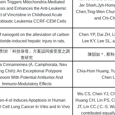
lein Triggers Mitochondria-Mediated
Jer Shieh,Jyh-Hor
sis and Enhances the Anti-Leukemic
Chen,Ting-Wen Chun
ct of Vincristine in Childhood Acute
and Chi-Ch
blastic Leukemia CCRF-CEM Cells
of nanogold on the alleviation of carbon
Chen YP, Dai ZH, L
hloride-induced hepatic injury in rats.
Lee KY, Lee SL, 
對於「科技保母」方案認同接受度之調
陳韻如＊
,
蔡秋
查研究
ia Cinnamomea (A. Camphorata, Neu
g Chih): An Exceptional Polypore
Chia-Hsin Huang, Yu
room With Potential Antitumor And
Chen L
Immuno-Modulatory Effects
Wu CS, Chen YJ, Che
en-4-ol Induces Apoptosis in Human
Huang CH, Lin PS, 
 Cell Lung Cancer In Vitro and In Vivo
JT, Lin CC.( C.-S. W
contributed equally