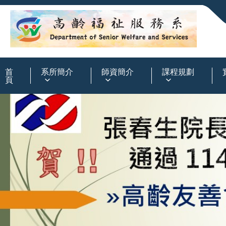
:::
首
系所簡介
師資簡介
課程規劃
頁