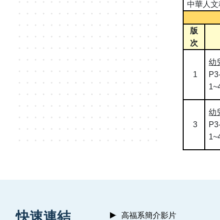
中華人文
版
次
幼
1
P3
1~
幼
3
P3
1~
:::
快速連結
高福系簡介影片