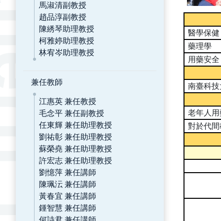
馬淑清副教授
趙品淳副教授
陳綉琴助理教授
醫學保健
柯雅婷助理教授
藥理學
林宥岑助理教授
用藥安全
兼任教師
南臺科技
江惠英 兼任教授
毛念平 兼任副教授
老年人用
任東輝 兼任助理教授
對於代間
劉祐彰 兼任助理教授
蘇榮堯 兼任助理教授
許宏志 兼任助理教授
劉憶萍 兼任講師
陳珮沄 兼任講師
黃春宜 兼任講師
鍾智慧 兼任講師
何詩君 兼任講師