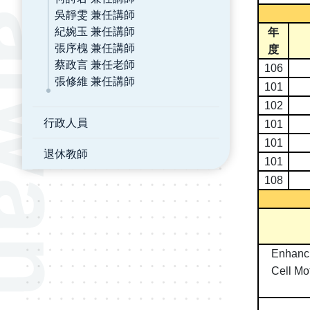
吳靜雯 兼任講師
紀婉玉 兼任講師
年
張序槐 兼任講師
度
蔡政言 兼任老師
106
張修維 兼任講師
101
102
行政人員
101
101
退休教師
101
108
Enhanci
Cell Mo