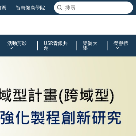
首頁
智慧健康學院
活動剪影
USR青銀共
樂齡大
榮譽榜
創
學