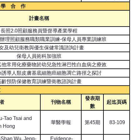
 學 合 作
計畫名稱
長照
2.0
照顧服務員暨督導產業學程
辦理照顧服務職類職業訓練
-
保母人員專業訓練班
女及幼兒衛教與優生保健常識諮詢計畫
保母人員術科加強班
其他常用化療藥物於幼兒急性淋巴性白血病之療效
e
誘導人類皮膚基底細胞癌細胞凋亡路徑之探討
高齡預防保健教育訓練暨衛教諮詢計畫
文
發表期
者
刊物名稱
起迄頁碼
數
u-Tao Tsai and
華醫學報
第
45
期
83-109
n Hong
-Shan Wu, Jeng-
Evidence-