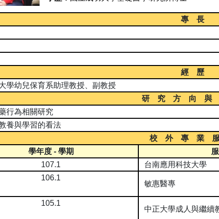
專 長
經 歷
大學幼兒保育系助理教授、副教授
研 究 方 向 與
藥行為相關研究
教養與學習的看法
校 外 專 業 
學年度
-
學期
服
107.1
台南應用科技大學
106.1
敏惠醫專
105.1
中正大學成人與繼續