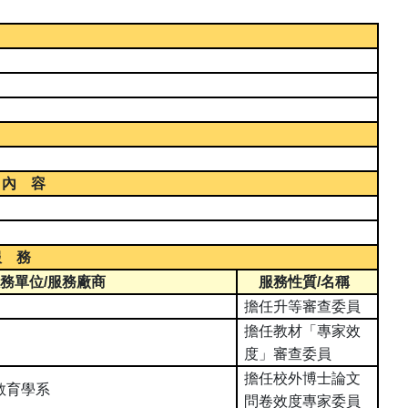
 內 容
服 務
務單位
/
服務廠商
服務性質
/
名稱
擔任升等審查委員
擔任教材「專家效
度」審查委員
擔任校外博士論文
教育學系
問卷效度專家委員