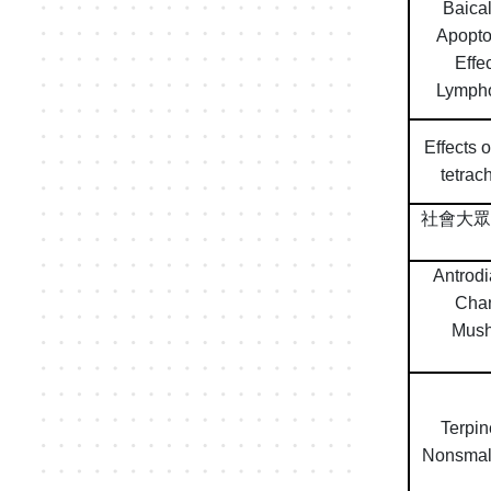
Baica
Apopto
Effe
Lympho
Effects 
tetrac
社會大眾
Antrod
Chan
Mush
Terpin
Nonsmall