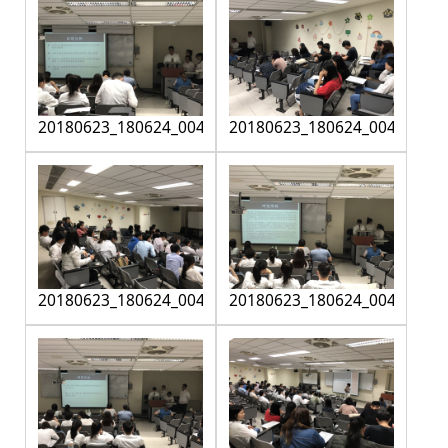
20180623_180624_0042
20180623_180624_0043
20180623_180624_0044
20180623_180624_0045