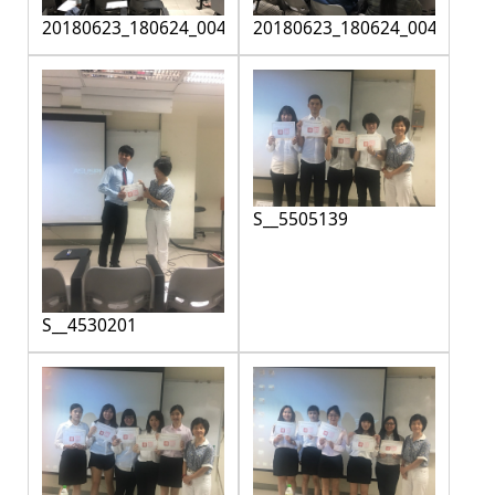
20180623_180624_0046
20180623_180624_0047
S__5505139
S__4530201