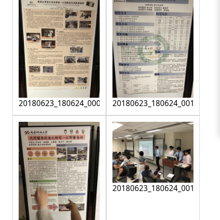
20180623_180624_0009
20180623_180624_0010
20180623_180624_0012