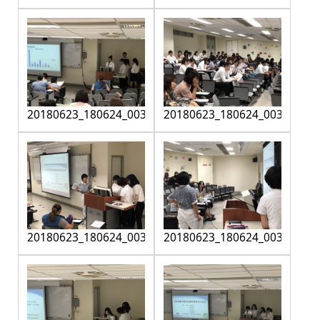
20180623_180624_0032
20180623_180624_0033
20180623_180624_0034
20180623_180624_0035