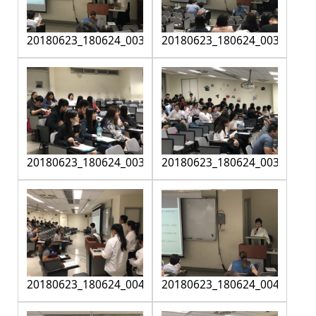
20180623_180624_0036
20180623_180624_0037
20180623_180624_0038
20180623_180624_0039
20180623_180624_0040
20180623_180624_0041