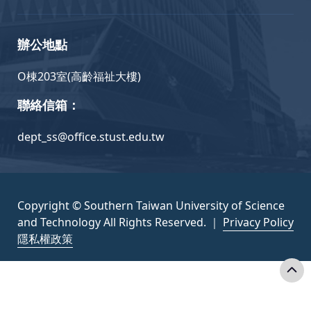
辦公地點
O棟203室(高齡福祉大樓)
聯絡信箱：
dept_ss@office.stust.edu.tw
Copyright © Southern Taiwan University of Science
and Technology All Rights Reserved. ｜
Privacy Policy
隱私權政策