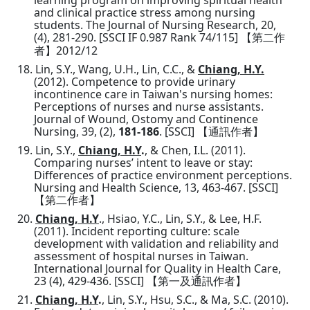
learning program on improving spiritual health
and clinical practice stress among nursing
students. The Journal of Nursing Research, 20,
(4), 281-290. [SSCI IF 0.987 Rank 74/115]
【
第二作
2012/12
者
】
18.
Lin, S.Y., Wang, U.H., Lin, C.C., &
Chiang, H.Y.
(2012). Competence to provide urinary
incontinence care in Taiwan's nursing homes:
Perceptions of nurses and nurse assistants.
Journal of Wound, Ostomy and Continence
Nursing, 39, (2),
181-186
. [SSCI]
【
通訊作者
】
19.
Lin, S.Y.,
Chiang, H.Y
.
, & Chen, I.L. (2011).
Comparing nurses’ intent to leave or stay:
Differences of practice environment perceptions.
Nursing and Health Science, 13, 463-467. [SSCI]
【
第二作者
】
20.
Chiang, H.Y
., Hsiao, Y.C., Lin, S.Y., & Lee, H.F.
(2011). Incident reporting culture: scale
development with validation and reliability and
assessment of hospital nurses in Taiwan.
International Journal for Quality in Health Care,
23 (4), 429-436. [SSCI]
【
第一及通訊作者
】
21.
Chiang, H.Y
.
, Lin, S.Y., Hsu, S.C., & Ma, S.C. (2010).