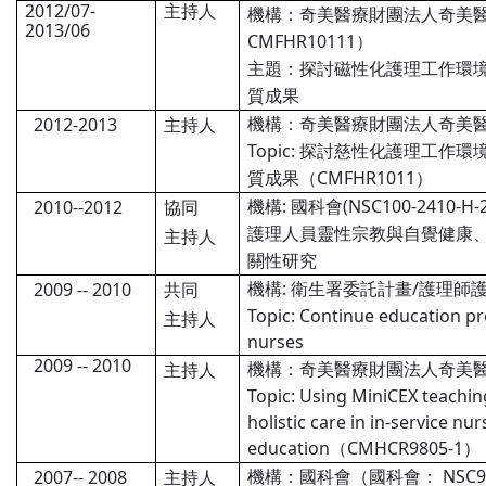
2012/07-
主持人
機構：奇美醫療財團法人奇美
2013/06
CMFHR10111
）
主題：
探討磁性化護理工作環
質成果
2012-2013
機構：奇美醫療財團法人奇美
主持人
Topic:
探討慈性化護理工作環
CMFHR1011
質成果（
）
:
(NSC100-2410-H-
2010--2012
機構
國科會
協同
護理人員靈性宗教與自覺健康
主持人
關性研究
:
/
2009 -- 2010
機構
衛生署委託計畫
護理師
共同
Topic: Continue education p
主持人
nurses
2009 -- 2010
機構：奇美醫療財團法人奇美
主持人
Topic: Using MiniCEX teachi
holistic care in in-service nu
education
CMHCR9805-1
（
）
NSC96
2007-- 2008
機構：國科會（國科會：
主持人