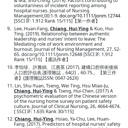
& Ma, Shu-Ching. (2019). Factors contributing to
voluntariness of incident reporting among
hospital nurses. Journal of Nursing
Management,00:1-9.
doi.org/10.1111/jonm.12744
[SSCI IF: 1.912 Rank 15/115]
【
第一作者
】
9.
Lee, Huan-Fang,
Chiang, Hui-Ying
& Kuo, Hui-
Ting. (2019). Relationship between authentic
leadership and nurses’ intent to leave: The
Mediating role of work environment and
burnout. Journal of Nursing Management, 27, 52-
65. doi:org/10.1111/jonm.12648 [SSCI IF: 1.912
Rank 15/115]
【
通訊作者
】
10.
(2017).
李怡珍
、
許雅娟
、
江惠英
建構口腔癌術後病
64(2)
60-75.
人口腔評估表
.
護理雜誌
，
，
。
【
第三作
(
ISSN:
0047-262X
)
者
】
護理雜誌
11.
Lin, Shu-Yuan, Tseng, Wei Ting, Hsu Miao-Ju,
Chiang, Hui-Ying
& Tseng, Hui-Chen. (2017) A
psychometric evaluation of the Chinese version
of the nursing home survey on patient safety
culture. Journal of Clinical Nursing, 26, 4664-4674.
[
SSCI IF: 1.635 Rank 30/115]
12.
Chiang, Hui-Ying
, Hsiao, Ya-Chu,
Lee, Huan-
Fang. (2017). Predictors of hospital nurses’ safety