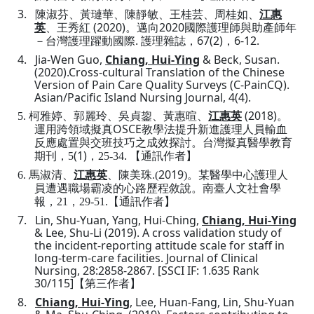
3.
陳淑芬
、
黃璉華
、
陳靜敏
、
王桂芸
、
周桂如
、
江惠
(2020)
2020
英
、
王秀紅
。
邁向
國際護理師與助產師年
.
67(2)
6-12.
－台灣護理躍動國際
護理雜誌
，
，
4.
Jia-Wen Guo,
Chiang, Hui-Ying
& Beck, Susan.
(2020).Cross-cultural Translation of the Chinese
Version of Pain Care Quality Surveys (C-PainCQ).
Asian/Pacific Island Nursing Journal, 4(4).
(2018)
5.
柯雅婷、郭麗玲、吳貞鋆、黃惠暄、
江惠英
。
OSCE
運用跨領域擬真
教學法提升新進護理人員輸血
反應處置與交班技巧之成效探討
。
台灣擬真醫學教育
(1)
.
期刊
，
5
，
25-34
【通訊作者】
2019
6.
馬淑清
、
江惠英
、
陳美珠
.(
)
。
某醫學中心護理人
員遭遇職場霸凌的心路歷程敘說。南臺人文社會學
報
，
21
，
29-51.
【
通訊
作者
】
7.
Lin, Shu-Yuan, Yang,
Hui-Ching,
Chiang,
Hui-Ying
& Lee,
Shu-Li (2019).
A cross validation study of
the incident-reporting attitude scale for staff in
long-term-care facilities. Journal of Clinical
Nursing, 28:2858-2867.
[SSCI IF: 1.635 Rank
30/115]
【
第三作者
】
8.
Chiang, Hui-Ying
, Lee, Huan-Fang, Lin, Shu-Yuan