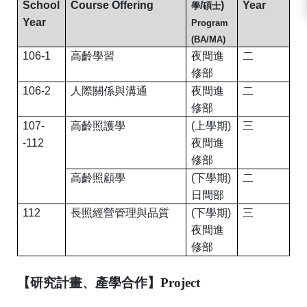
School
Course Offering
/
)
Year
學
碩士
Year
Program
(BA/MA)
106-1
高齡學習
夜間進
二
修部
106-2
人際關係與溝通
夜間進
二
修部
107-
高齡照護學
(
上學期
)
三
-112
夜間進
修部
高齡照顧學
(
下學期
)
二
日間部
112
長照經營管理與品質
(
下學期
)
三
夜間進
修部
【研究計畫、產學合作】
Project