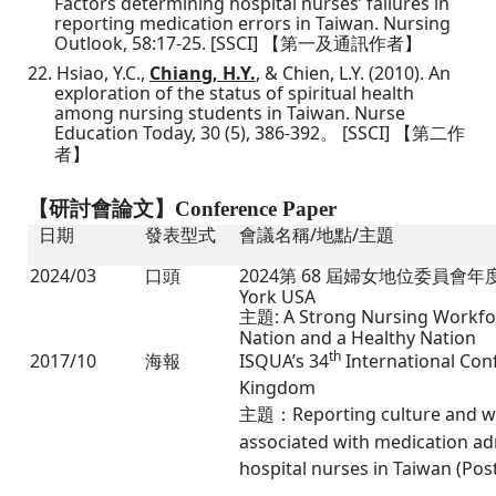
Factors determining hospital nurses’ failures in
reporting medication errors in Taiwan. Nursing
Outlook, 58:17-25. [SSCI]
【
第一及通訊作者
】
22.
Hsiao, Y.C.,
Chiang, H.Y.
, & Chien, L.Y. (2010).
An
exploration of the status of spiritual health
among nursing students in Taiwan. Nurse
Education Today, 30 (5), 386-392
[SSCI]
。
【
第二作
者
】
【研討會論文】
Conference Paper
/
/
日期
發表型式
會議名稱
地點
主題
2024/03
2024
68
口頭
第
屆婦女地位委員會年
York USA
: A Strong Nursing Workfo
主題
Nation and a Healthy Nation
th
2017/10
ISQUA’s 34
International Con
海報
Kingdom
Reporting culture and w
主題：
associated with medication ad
hospital nurses in Taiwan (Pos