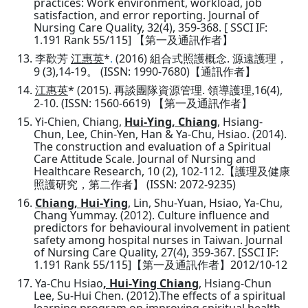
practices: Work environment, workload, job
satisfaction, and error reporting. Journal of
Nursing Care Quality, 32(4), 359-368.
[
SSCI IF:
1.191 Rank 55/115]
【
第一及通訊作者
】
13.
*
(2016)
.
李歡芳
江惠英
.
組合式照護概念
源遠護理
，
9 (3),14-19
(ISSN:
1990-7680
)
。
【
通訊作者
】
14.
*
(2015).
.
16(4),
江惠英
再談團隊資源管理
領導護理
,
2-10.
(ISSN:
1560-6619
)
【
第一及通訊作者
】
15.
Yi-Chien, Chiang,
Hui-Ying, Chiang
, Hsiang-
Chun, Lee, Chin-Yen, Han & Ya-Chu, Hsiao. (2014).
The construction and evaluation of a Spiritual
Care Attitude Scale. Journal of Nursing and
Healthcare Research, 10 (2), 102-112.
【
護理及健康
(ISSN:
2072-9235)
照護研究，第二作者
】
16.
Chiang, Hui-Ying
, Lin, Shu-Yuan, Hsiao, Ya-Chu,
Chang Yummay. (2012). Culture influence and
predictors for behavioural involvement in patient
safety among hospital nurses in Taiwan. Journal
of Nursing Care Quality, 27(4), 359-367. [SSCI IF:
1.191 Rank 55/115]
2012/10-12
【
第一及通訊作者
】
17.
Ya-Chu Hsiao
, Hui-Ying Chiang
, Hsiang-Chun
Lee, Su-Hui Chen. (2012).The effects of a spiritual