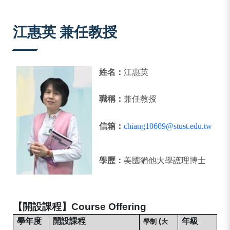
:::
江惠英 兼任教授
姓名：
江惠英
職稱：
兼任教授
信箱：
chiang10609@stust.edu.tw
學歷：
美國猶他大學護理博士
【開設課程】
Course Offering
學年度
開設課程
(
年級
學制
大