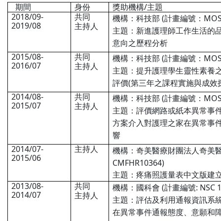
/
期間
身份
獎助機構
主題
2018/09-
共同
(
MOST
機構：科技部
計畫編號：
2019/08
主持人
主題：新進護理師工作生活的
意向之歷程分析
2015/08-
共同
(
MOST
機構：科技部
計畫編號：
2016/07
主持人
主題：提升護理學生靈性素養
(
評價
第三年之課程實施與成效
2014/08-
共同
(
MOST
機構：科技部
計畫編號：
2015/07
主持人
主題：評價網路或紙本異常事
方案介入對護理之家在異常事
響
2014/07-
主持人
機構：奇美醫療財團法人奇美
2015/06
CMFHR10364)
主題：
疼痛照護量表中文版建
2013/08-
共同
(
: NSC 
機構：國科會
計畫編號
2014/07
主持人
主題：評估及利用通報資訊系
在異常事件通報態度
、
意願和