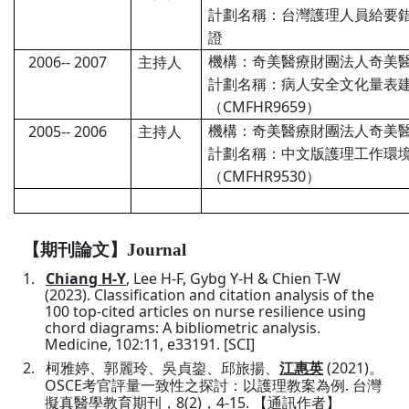
計劃名稱：台灣護理人員給要
證
2006-- 2007
機構：奇美醫療財團法人奇美
主持人
計劃名稱：病人安全文化量表
CMFHR9659
（
）
2005-- 2006
機構：奇美醫療財團法人奇美
主持人
計劃名稱：中文版護理工作環
CMFHR9530
（
）
【期刊論文】
Journal
1.
Chiang H-Y
, Lee H-F, Gybg Y-H & Chien T-W
(2023). Classification and citation analysis of the
100 top-cited articles on nurse resilience using
chord diagrams: A bibliometric analysis.
Medicine, 102:11, e33191.
[SCI]
2.
(2021)
柯雅婷
、
郭麗玲
、
吳貞鋆
、
邱旅揚
、
江惠英
。
OSCE
.
考官評量一致性之探討：以護理教案為例
台灣
8(2)
4-15.
擬真醫學教育期刊
，
，
【通訊作者】