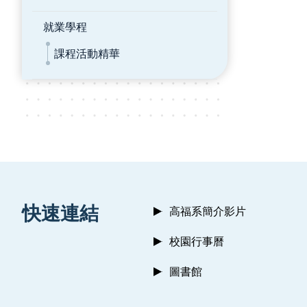
就業學程
課程活動精華
:::
快速連結
高福系簡介影片
校園行事曆
圖書館