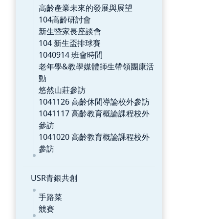
高齡產業未來的發展與展望
104高齡研討會
新生暨家長座談會
104 新生盃排球賽
1040914 班會時間
老年學&教學媒體師生帶領團康活
動
悠然山莊參訪
1041126 高齡休閒導論校外參訪
1041117 高齡教育概論課程校外
參訪
1041020 高齡教育概論課程校外
參訪
USR青銀共創
手路菜
競賽