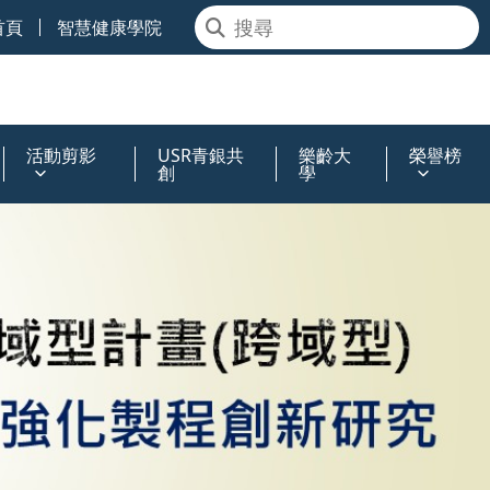
首頁
智慧健康學院
活動剪影
USR青銀共
樂齡大
榮譽榜
創
學