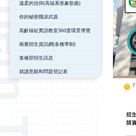
溫柔的信仰(高福系形象歌曲)
你的秘密職涯武器
高齡福祉實訓教室360度環景導覽
南臺招生資訊網(各種學制)
進修部招生訊息
就讀意願和問題登記表