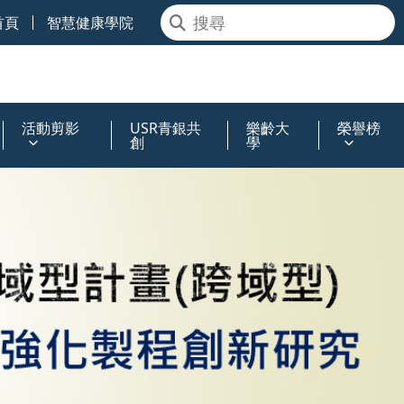
首頁
智慧健康學院
活動剪影
USR青銀共
樂齡大
榮譽榜
創
學