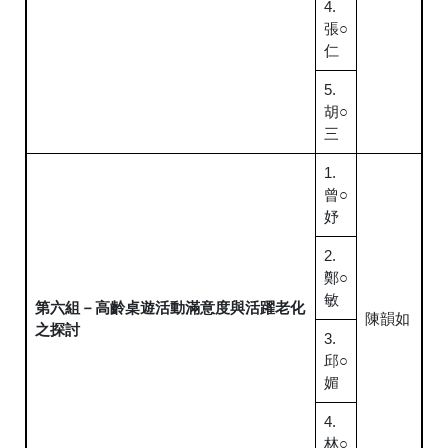
4.
張○
仁
5.
胡○
三
1.
曾○
妤
2.
鄭○
敏
第六組－高齡桌遊活動滿意度與活躍老化
陳韻如
之探討
3.
邱○
媚
4.
林○