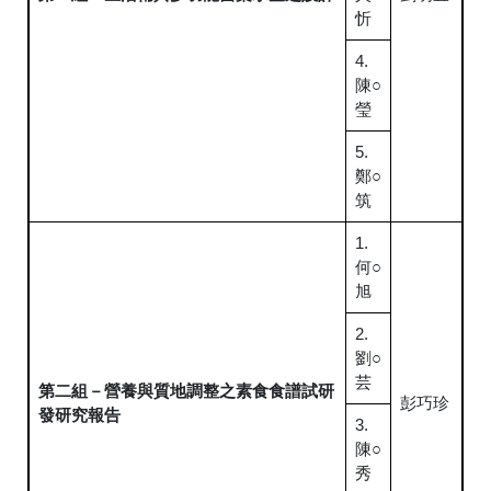
忻
4.
陳○
瑩
5.
鄭○
筑
1.
何○
旭
2.
劉○
芸
第二組－營養與質地調整之素食食譜試研
彭巧珍
發研究報告
3.
陳○
秀