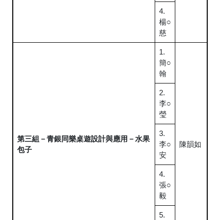
4.
楊○
慈
1.
簡○
翰
2.
李○
瑩
3.
第三組－青銀同樂桌遊設計與應用－水果
李○
陳韻如
包子
安
4.
張○
毅
5.