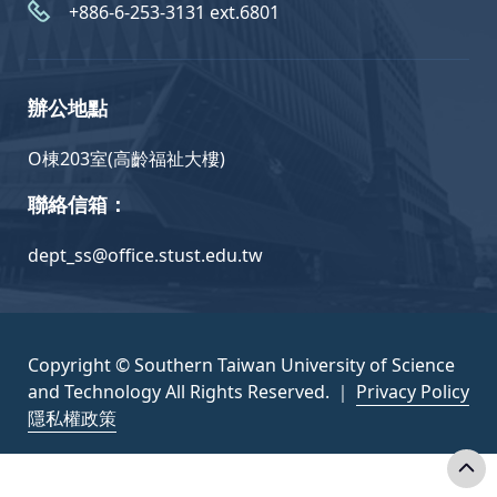
+886-6-253-3131 ext.6801
辦公地點
O棟203室(高齡福祉大樓)
聯絡信箱：
dept_ss@office.stust.edu.tw
Copyright © Southern Taiwan University of Science
and Technology All Rights Reserved. ｜
Privacy Policy
隱私權政策