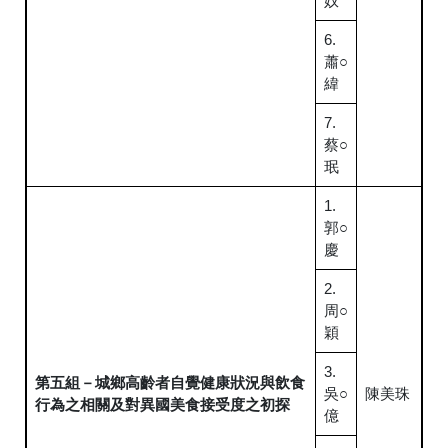
妏
6.
蕭○
緯
7.
蔡○
珉
1.
郭○
慶
2.
周○
穎
3.
第五組－城鄉高齡者自覺健康狀況與飲食
吳○
陳美珠
行為之相關及對異國美食接受度之初探
億