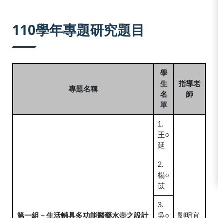
:::
110學年專題研究題目
學
生
指導老
專題名稱
名
師
單
1.
王○
延
2.
楊○
苡
3.
第一組－生活輔具多功能醫藥水壺之設計
吳○
劉明宜