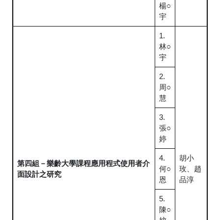
楊○
宇
1.
林○
宇
2.
周○
慧
3.
張○
婷
4.
胡小
第四組－樂齡大學課程應用程式使用者介
何○
玫、趙
面設計之研究
恩
品淳
5.
陳○