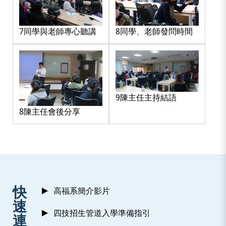
7同學與老師專心聽講
8同學、老師發問時間
9陳主任主持結語
8陳主任會後分享
:::
快
高福系簡介影片
速
四技招生管道入學準備指引
連