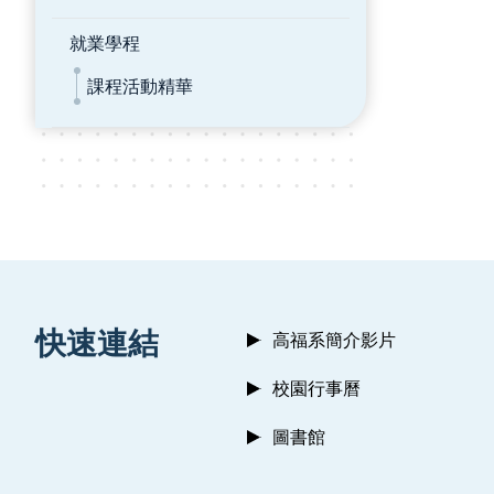
就業學程
課程活動精華
:::
快速連結
高福系簡介影片
校園行事曆
圖書館