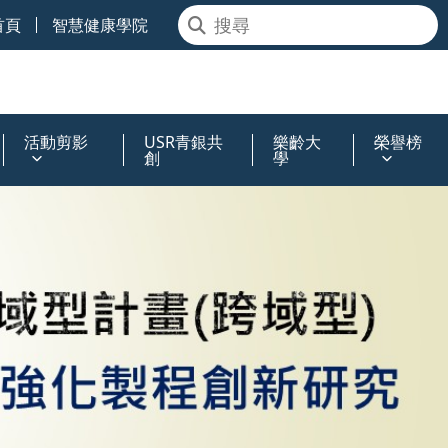
首頁
智慧健康學院
活動剪影
USR青銀共
樂齡大
榮譽榜
創
學