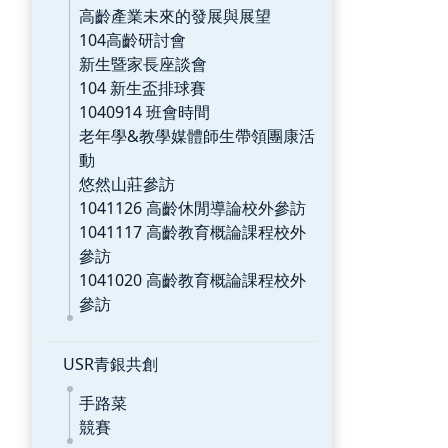
高齡產業未來的發展與展望
104高齡研討會
新生暨家長座談會
104 新生盃排球賽
1040914 班會時間
老年學&教學媒體師生帶領團康活
動
悠然山莊參訪
1041126 高齡休閒導論校外參訪
1041117 高齡教育概論課程校外
參訪
1041020 高齡教育概論課程校外
參訪
USR青銀共創
手路菜
競賽