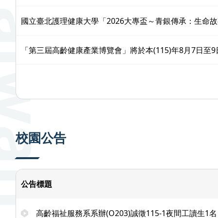
國立臺北護理健康大學「2026大專盃～青銀傳承：生命故
「第三屆高齡健康產業博覽會」將於本(115)年8月7日
校園公告
公告標題
高齡福祉服務系系辦(O203)誠徵115-1夜間工讀生1名