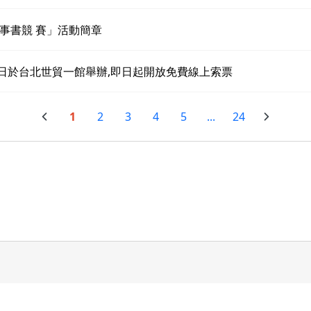
事書競 賽」活動簡章
至9日於台北世貿一館舉辦,即日起開放免費線上索票
1
2
3
4
5
...
24