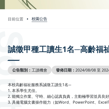
校園公告
目前位置
:::
誠徵甲種工讀生1名─高齡福
公告類別：
工讀機會
發佈日期：
2024/08/08 至 202
本校高齡福祉服務系誠徵工讀生1名─
1. 本系學生尤佳。
2. 能獨立作業、守時、細心認真負責，主動極學習並具良
3. 具備電腦文書操作能力（如Word、PowerPoint、Exce