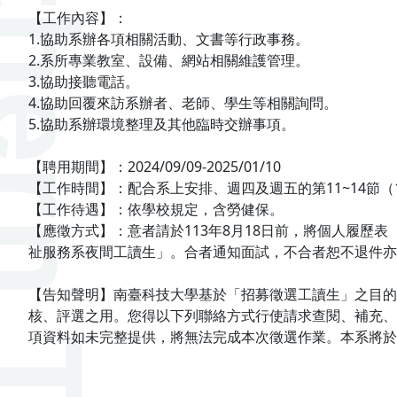
【工作內容】：
1.協助系辦各項相關活動、文書等行政事務。
2.系所專業教室、設備、網站相關維護管理。
3.協助接聽電話。
4.協助回覆來訪系辦者、老師、學生等相關詢問。
5.協助系辦環境整理及其他臨時交辦事項。
【聘用期間】：2024/09/09-2025/01/10
【工作時間】：配合系上安排、週四及週五的第11~14節（18:00-
【工作待遇】：依學校規定，含勞健保。
【應徵方式】：意者請於113年8月18日前，將個人履歷表（格式
祉服務系夜間工讀生」。合者通知面試，不合者恕不退件亦不另外
【告知聲明】南臺科技大學基於「招募徵選工讀生」之目的
核、評選之用。您得以下列聯絡方式行使請求查閱、補充、更正
項資料如未完整提供，將無法完成本次徵選作業。本系將