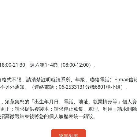
21:30、週六第1~4節（08:00-12:00）。
不限，請清楚註明就讀系所、年級、聯絡電話）E-mail信箱：dep
通知。（連絡電話：06-2533131分機6801楊小姐）。
，須蒐集您的「出生年月日、電話、地址、就業情形等」個人資
；請求提供複製本；請求停止蒐集、處理、利用；請求刪除個人資料
於招募徵選結束後將您的個人履歷表統一銷毀。
返回列表