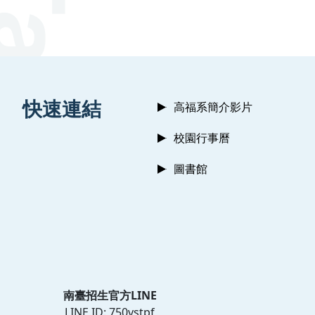
:::
快速連結
高福系簡介影片
校園行事曆
圖書館
南臺招生官方LINE
LINE ID: 750vstpf