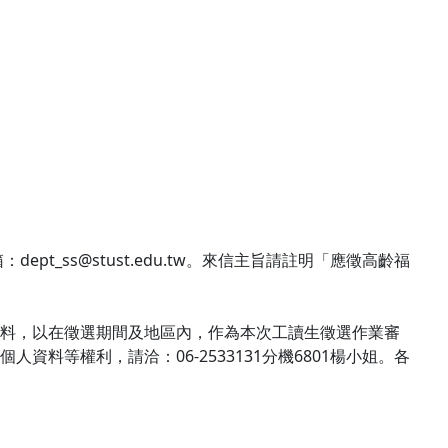
t_ss@stust.edu.tw。來信主旨請註明「應徵高齡福
料，以在徵選期間及地區內，作為本次工讀生徵選作業審
等權利，請洽：06-2533131分機6801楊小姐。各