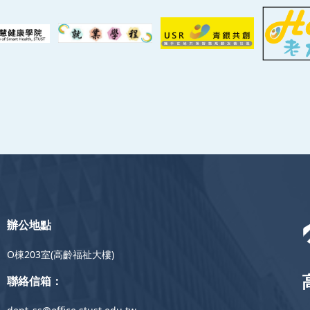
辦公地點
O棟203室(高齡福祉大樓)
聯絡信箱：