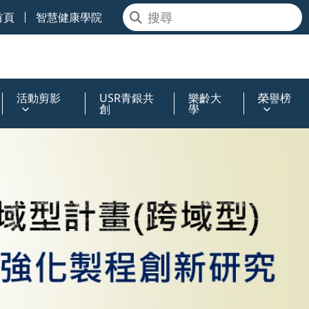
首頁
智慧健康學院
活動剪影
USR青銀共
樂齡大
榮譽榜
創
學