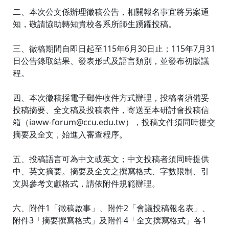
二、本次公文係辦理徵稿公告，相關報名事宜將另案通
知，敬請協助轉知貴校各系所師生踴躍投稿。
三、徵稿期間自即日起至115年6月30日止；115年7月31
日公告錄取結果、發表形式及語言類別，並發布初版議
程。
四、本次徵稿採電子郵件收件方式辦理，投稿者須備妥
投稿摘要、全文稿及投稿表件，寄送至本研討會投稿信
箱（iaww-forum@ccu.edu.tw），投稿文件須同時提交
摘要及全文，始進入審查程序。
五、投稿語言可為中文或英文；中文投稿者須同時提供
中、英文摘要。摘要及全文之撰寫格式、字數限制、引
文與參考文獻格式，請依附件規範辦理。
六、附件1「徵稿啟事」、附件2「會議投稿報名表」、
附件3「摘要撰寫格式」及附件4「全文撰寫格式」各1