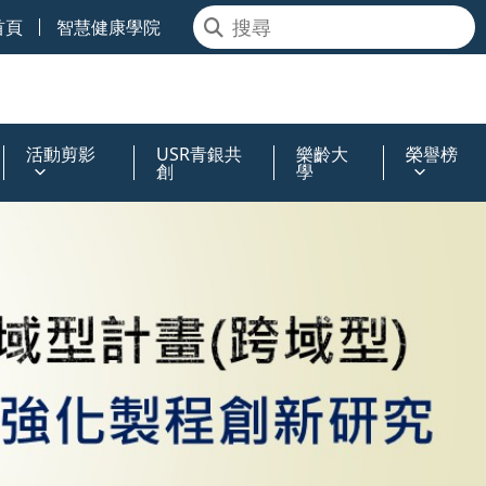
首頁
智慧健康學院
活動剪影
USR青銀共
樂齡大
榮譽榜
創
學