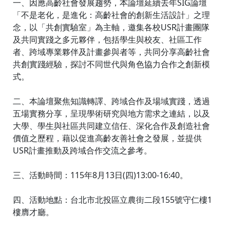
一、因應高齡社會發展趨勢，本論壇延續去年SIG論壇
「不是老化，是進化：高齡社會的創新生活設計」之理
念，以「共創實驗室」為主軸，邀集各校USR計畫團隊
及共同實踐之多元夥伴，包括學生與校友、社區工作
者、跨域專業夥伴及計畫參與者等，共同分享高齡社會
共創實踐經驗，探討不同世代與角色協力合作之創新模
式。
二、本論壇聚焦知識轉譯、跨域合作及場域實踐，透過
五場實務分享，呈現學術研究與地方需求之連結，以及
大學、學生與社區共同建立信任、深化合作及創造社會
價值之歷程，藉以促進高齡友善社會之發展，並提供
USR計畫推動及跨域合作交流之參考。
三、活動時間：115年8月13日(四)13:00-16:40。
四、活動地點：台北市北投區立農街二段155號守仁樓1
樓膺才廳。