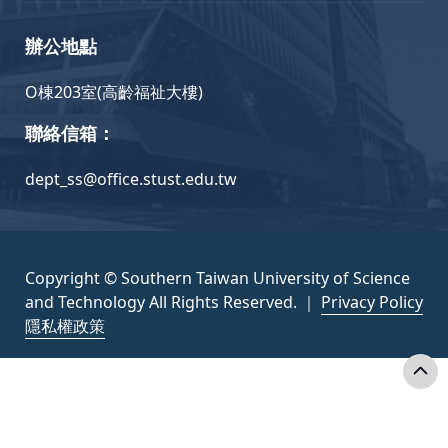
辦公地點
O棟203室(高齡福祉大樓)
聯絡信箱：
dept_ss@office.stust.edu.tw
Copyright © Southern Taiwan University of Science
and Technology All Rights Reserved. ｜
Privacy Policy
隱私權政策