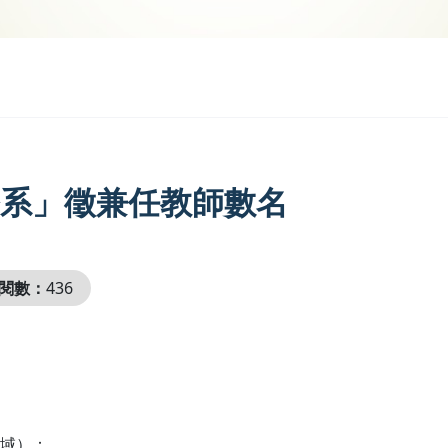
系」徵兼任教師數名
閱數：
436
域）：