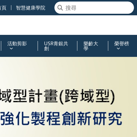
首頁
智慧健康學院
活動剪影
USR青銀共
樂齡大
榮譽榜
創
學