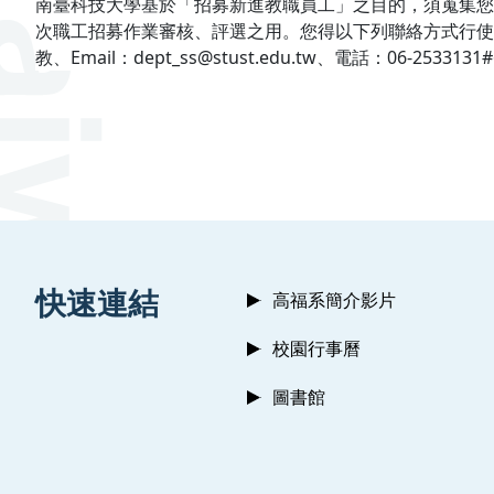
南臺科技大學基於「招募新進教職員工」之目的，須蒐集您
次職工招募作業審核、評選之用。您得以下列聯絡方式行使
教、
Email
：
dept_ss@stust.edu.tw
、電話：
06-2533131#
:::
快速連結
高福系簡介影片
校園行事曆
圖書館