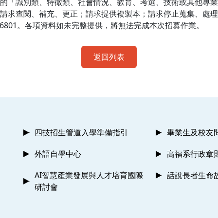
的「識別類、特徵類、社會情況、教育、考選、技術或其他專業
請求查閱、補充、更正；請求提供複製本；請求停止蒐集、處理
6801
。各項資料如未完整提供，將無法完成本次招募作業。
返回列表
四技招生管道入學準備指引
畢業生及校友
外語自學中心
高福系行政章
AI智慧產業發展與人才培育國際
話說長者生命
研討會