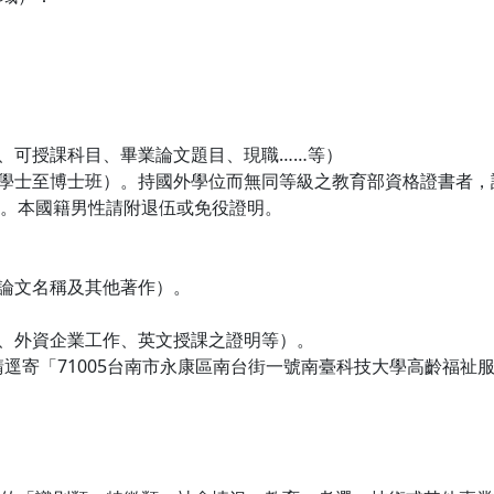
、可授課科目、畢業論文題目、現職
……
等）
學士至博士班）。持國外學位而無同等級之教育部資格證書者，
。本國籍男性請附退伍或免役證明。
論文名稱及其他著作）。
、外資企業工作、英文授課之證明等）。
請逕寄「
71005
台南市永康區南台街一號南臺科技大學高齡福祉