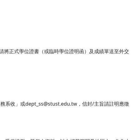
請將正式學位證書（或臨時學位證明函）及成績單送至外交
服務系收」或
dept_ss@stust.edu.tw
，信封
/
主旨請註明應徵