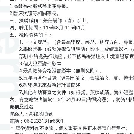
1.
高齡福祉服務等相關專長。
2.
臨床照護等相關專長。
三、擬聘職稱：兼任講師（含）以上。
四、聘用期間：
115
年
8
月
-116
年
1
月
五、檢附資料如下：
1.
「中文履歷」（含最高學歷、經歷、研究方向、專長
2.
學歷證書（或臨時學位證明函）影本、成績單影本（
部駐外館處先行驗證，並至移民署辦理入出境查證事宜
3.
個人經歷證件影本。
4.
最高教師資格證書影本（無則免附）。
5.
五年內著作目錄（含期刊論文、會議論文、碩、博士
6.
教學與未來擬執行計畫簡述。
7.
其他有助審查之文件（如得獎、英檢成績、海外經歷
六、有意應徵者請於
115
年
04
月
30
日
(
郵戳為憑），將資料
職稱及姓名。
聯絡人：高福系助教
電話：
06-2533131#6801
＊
應徵資料恕不退還，個人重要文件正本等請自行留存。