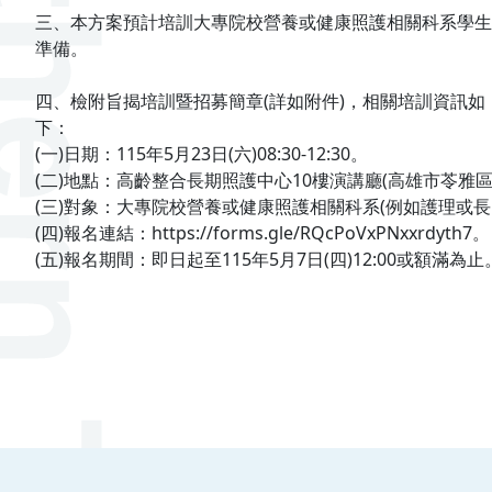
三、本方案預計培訓大專院校營養或健康照護相關科系學生
準備。
四、檢附旨揭培訓暨招募簡章(詳如附件)，相關培訓資訊如
下：
(一)日期：115年5月23日(六)08:30-12:30。
(二)地點：高齡整合長期照護中心10樓演講廳(高雄市苓雅區凱
(三)對象：大專院校營養或健康照護相關科系(例如護理或長
(四)報名連結：https://forms.gle/RQcPoVxPNxxrdyth7。
(五)報名期間：即日起至115年5月7日(四)12:00或額滿為止