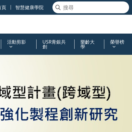
首頁
智慧健康學院
活動剪影
USR青銀共
樂齡大
榮譽榜
創
學