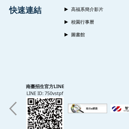
:::
快速連結
高福系簡介影片
校園行事曆
圖書館
南臺招生官方LINE
LINE ID: 750vstpf