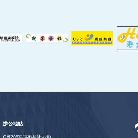
辦公地點
O棟203室(高齡福祉大樓)