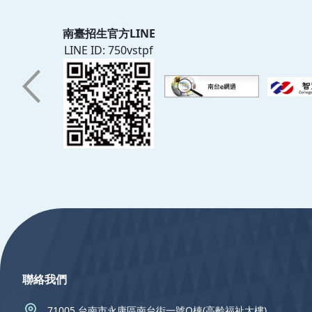
南臺招生官方LINE
LINE ID: 750vstpf
:::
聯絡我們
71005 台南市永康區南台街一號O棟(高齡福祉大樓)