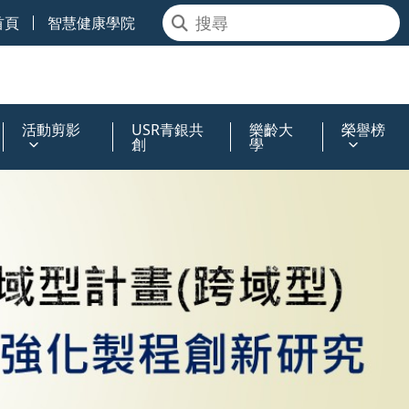
首頁
智慧健康學院
活動剪影
USR青銀共
樂齡大
榮譽榜
創
學