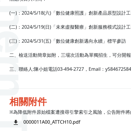
(一)：2024/5/18(六)「數位健康照護」創新產品原型設計
(二)：2024/5/19(日)「未來虛擬醫療」創新服務模式設計
(三)：2024/5/31(五)「數位健康創新邁向永續」標竿參訪
二、檢送活動簡章如附，三場次活動為單獨招生，可分開報
三、聯絡人:陳小姐電話03-494-2727，Email：y584672584i
相關附件
※為降低附件原始檔案遭搜尋引擎索引之風險，公告附件將
0000011A00_ATTCH10.pdf