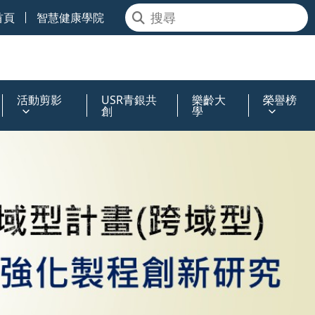
首頁
智慧健康學院
活動剪影
USR青銀共
樂齡大
榮譽榜
創
學