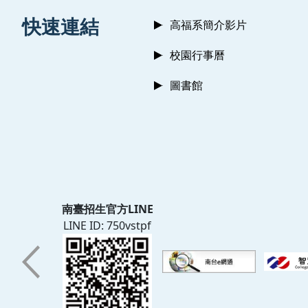
:::
快速連結
高福系簡介影片
校園行事曆
圖書館
南臺招生官方LINE
LINE ID: 750vstpf