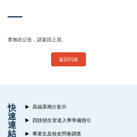
:::
查無此公告，請返回上頁。
返回列表
:::
快
高福系簡介影片
速
四技招生管道入學準備指引
連
結
畢業生及校友問卷調查