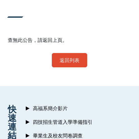
:::
查無此公告，請返回上頁。
返回列表
:::
快
高福系簡介影片
速
四技招生管道入學準備指引
連
結
畢業生及校友問卷調查