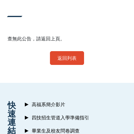
:::
查無此公告，請返回上頁。
返回列表
:::
快
高福系簡介影片
速
四技招生管道入學準備指引
連
結
畢業生及校友問卷調查