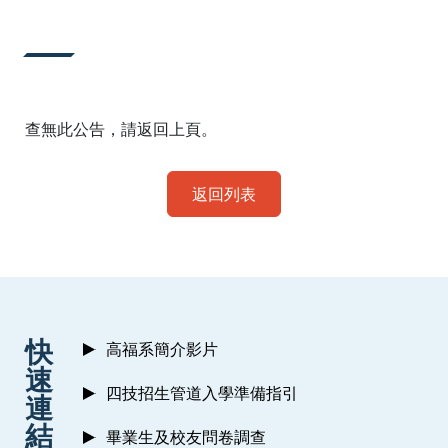
:::
查無此公告，請返回上頁。
返回列表
:::
快
高福系簡介影片
速
四技招生管道入學準備指引
連
結
畢業生及校友問卷調查