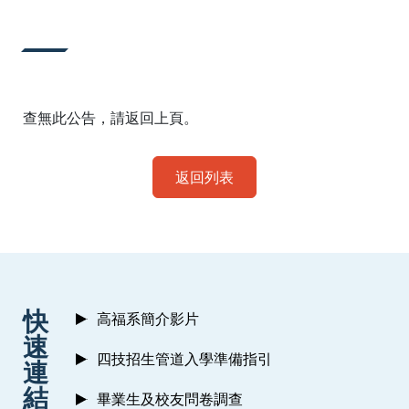
:::
查無此公告，請返回上頁。
返回列表
:::
快
高福系簡介影片
速
四技招生管道入學準備指引
連
結
畢業生及校友問卷調查