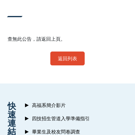
:::
查無此公告，請返回上頁。
返回列表
:::
快
高福系簡介影片
速
四技招生管道入學準備指引
連
結
畢業生及校友問卷調查