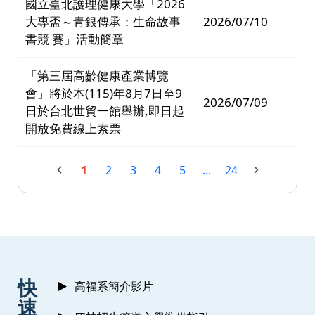
國立臺北護理健康大學「2026
大專盃～青銀傳承：生命故事
2026/07/10
書競 賽」活動簡章
「第三屆高齡健康產業博覽
會」將於本(115)年8月7日至9
2026/07/09
日於台北世貿一館舉辦,即日起
開放免費線上索票
1
2
3
4
5
...
24
:::
快
高福系簡介影片
速