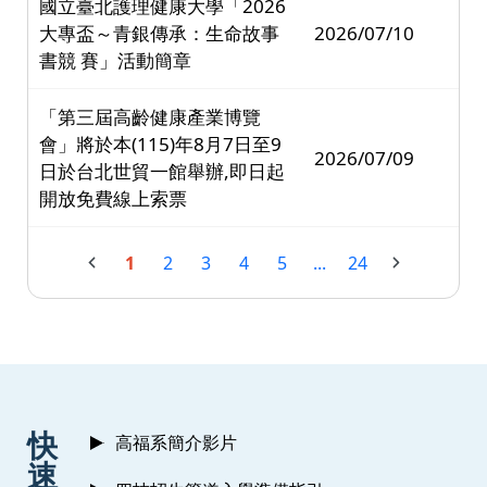
國立臺北護理健康大學「2026
大專盃～青銀傳承：生命故事
2026/07/10
書競 賽」活動簡章
「第三屆高齡健康產業博覽
會」將於本(115)年8月7日至9
2026/07/09
日於台北世貿一館舉辦,即日起
開放免費線上索票
1
2
3
4
5
...
24
:::
快
高福系簡介影片
速