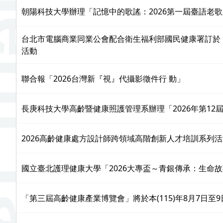
朝陽科技大學辦理「記憶中的歌謠：2026第一屆臺語老
台北市電腦商業同業公會配合衛生福利部國民健康署訂於 115
活動
聯合報「2026台灣新『視』代攝影徵件行 動」
長庚科技大學高齡暨健康照護管理系辦理「2026年第12
2026高齡健康處方設計師跨領域高階創新人才培訓系列活
國立臺北護理健康大學「2026大專盃～青銀傳承：生命故
「第三屆高齡健康產業博覽會」將於本(115)年8月7日