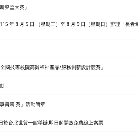
歌新聲盃大賽」
 年 8 月 5 日 （星期三）至 8 月 9 日（星期日）辦理「長
屆全國技專校院高齡福祉產品/服務創新設計競賽」
動
事書競 賽」活動簡章
至9日於台北世貿一館舉辦,即日起開放免費線上索票