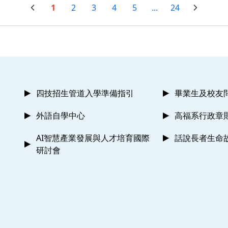
1
2
3
4
5
...
24
四技招生管道入學準備指引
畢業生及校友
外語自學中心
高福系行政章
AI智慧產業發展與人才培育國際
話說長者生命
研討會