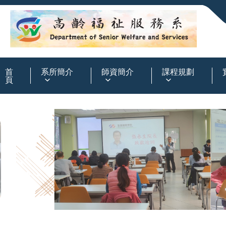
:::
首
系所簡介
師資簡介
課程規劃
頁