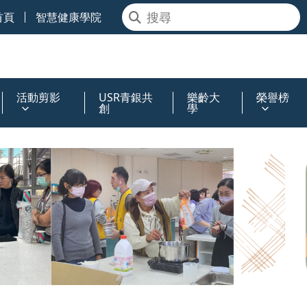
首頁
智慧健康學院
活動剪影
USR青銀共
樂齡大
榮譽榜
創
學