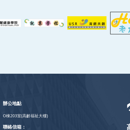
辦公地點
O棟203室(高齡福祉大樓)
聯絡信箱：