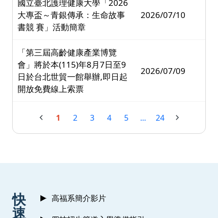
國立臺北護理健康大學「2026
大專盃～青銀傳承：生命故事
2026/07/10
書競 賽」活動簡章
「第三屆高齡健康產業博覽
會」將於本(115)年8月7日至9
2026/07/09
日於台北世貿一館舉辦,即日起
開放免費線上索票
1
2
3
4
5
...
24
:::
快
高福系簡介影片
速