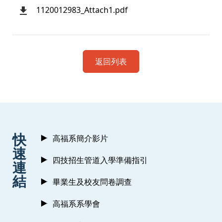
1120012983_Attach1.pdf
返回列表
:::
快
高福系簡介影片
速
四技招生管道入學準備指引
連
結
畢業生及校友問卷調查
高福系系學會