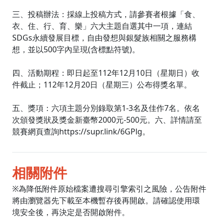
三、投稿辦法：採線上投稿方式，請參賽者根據「食、
衣、住、行、育、樂」六大主題自選其中一項，連結
SDGs永續發展目標，自由發想與銀髮族相關之服務構
想，並以500字內呈現(含標點符號)。
四、活動期程：即日起至112年12月10日（星期日）收
件截止；112年12月20日（星期三）公布得獎名單。
五、獎項：六項主題分別錄取第1-3名及佳作7名。依名
次頒發獎狀及獎金新臺幣2000元-500元。六、詳情請至
競賽網頁查詢https://supr.link/6GPlg。
相關附件
※為降低附件原始檔案遭搜尋引擎索引之風險，公告附件
將由瀏覽器先下載至本機暫存後再開啟。請確認使用環
境安全後，再決定是否開啟附件。