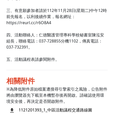
三、有意願參加者請於112年11月28日(星期二)中午12時
前先報名，以利後續作業，報名網址：
https://reurl.cc/r6O8A4
四、活動聯絡人：仁德醫護管理專科學校秘書室陳泓安
組長，聯絡電話：037-728855分機1102，傳真電話：
037-732391。
五、活動議程表請參閱附件。
相關附件
※為降低附件原始檔案遭搜尋引擎索引之風險，公告附件
將由瀏覽器先下載至本機暫存後再開啟。請確認使用環
境安全後，再決定是否開啟附件。
1121201393_1_中區活動議程交通路線圖